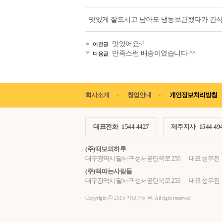
맛있게 잘드시고 남아도 냉동보관했다가 간식
맛있어요~!
이전글
만족스런 배송이였습니다 ^^
다음글
회사소개
창업안내
개인정보처리방침
대표전화
1544-4427
제주지사
1544-49
(주)떡보의하루
대구광역시 달서구 성서공단북로 250
대표 성우진
(주)떡파는사람들
대구광역시 달서구 성서공단북로 250
대표 성우진
Copyright ⓒ 2015 떡보의하루. All right reserved.