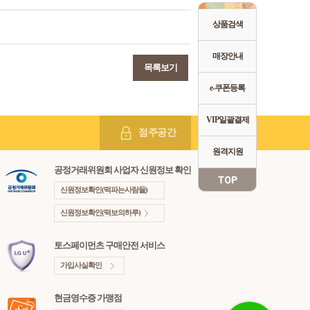
상품검색
매장안내
목록보기
e-쿠폰등록
VIP일괄결제
점주공간
원격지원
공정거래위원회 사업자 신원정보 확인
신원정보확인(떡파는사람들)
신원정보확인(떡보의하루)
토스페이먼츠 구매안전 서비스
가입사실확인
현금영수증 가맹점