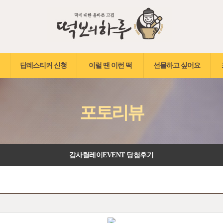
답례스티커 신청
이럴 땐 이런 떡
선물하고 싶어요
포토리뷰
감사릴레이EVENT 당첨후기