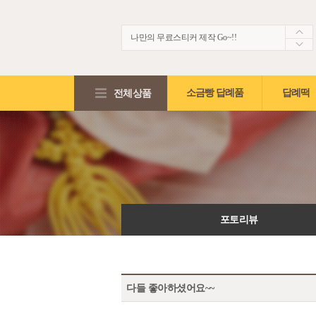
나만의 무료스티커 제작 Go~!!
생생한 떡보의 후기~ 제 점수는요!?
적립금2,000원 + 5%적립혜택!!
전체상품
소금빵 답례품
답례떡
포토리뷰
다들 좋아하셨어요~~