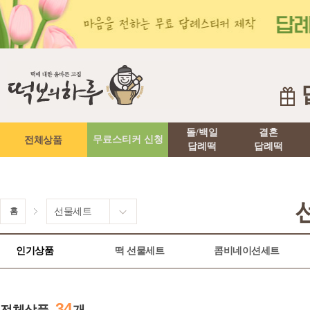
돌/백일
결혼
전체상품
무료스티커 신청
답례떡
답례떡
홈
선물세트
인기상품
떡 선물세트
콤비네이션세트
34