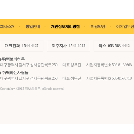
회사소개
창업안내
개인정보처리방침
이용약관
이메일무단
대표전화
1544-4427
제주지사
1544-4942
팩스
053-583-4442
(주)떡보의하루
대구광역시 달서구 성서공단북로 250
대표 성우진
사업자등록번호 503-81-88668
(주)떡파는사람들
대구광역시 달서구 성서공단북로 250
대표 성우진
사업자등록번호 503-81-70718
Copyright ⓒ 2015 떡보의하루. All right reserved.