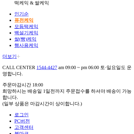
떡케익 & 쌀케익
인기순
퓨전케익
모듬떡케익
백설기케익
쌀(빵)케익
행사용케익
더보기
CALL CENTER
1544-4427
am 09:00 ~ pm 06:00
토·일요일도 운
영합니다.
주문마감시간 18:00
희망하시는 배송일 1일전까지 주문접수를 하셔야 배송이
가능
합니다.
(일부 상품은 마감시간이 상이합니다.)
로그인
PC버전
고객센터
북마크