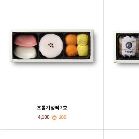
초롬기정떡 2호
4,100
205