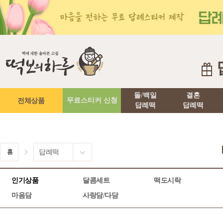
돌/백일
결혼
전체상품
무료스티커 신청
답례떡
답례떡
홈
답례떡
인기상품
달콤세트
떡도시락
마음담
사랑담/다담