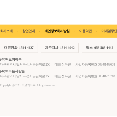
회사소개
창업안내
개인정보처리방침
이용약관
이메일무단
대표전화
1544-4427
제주지사
1544-4942
팩스
053-583-4442
(주)떡보의하루
대구광역시 달서구 성서공단북로 250
대표 성우진
사업자등록번호 503-81-88668
(주)떡파는사람들
대구광역시 달서구 성서공단북로 250
대표 성우진
사업자등록번호 503-81-70718
Copyright ⓒ 2015 떡보의하루. All right reserved.