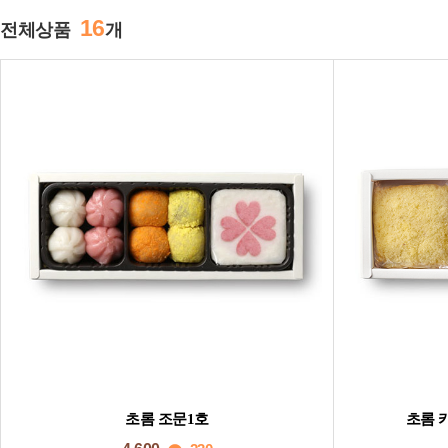
16
전체상품
개
초롬 조문1호
초롬 