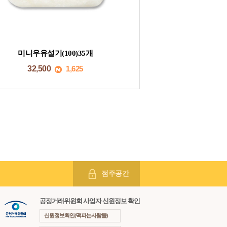
미니우유설기(100)35개
32,500
1,625
점주공간
공정거래위원회 사업자 신원정보 확인
신원정보확인(떡파는사람들)