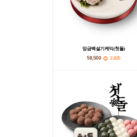
앙금백설기케익(첫돌)
58,500
2,925