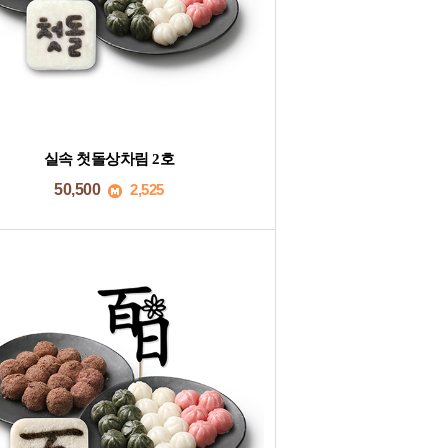
실속 첫돌상차림 2호
50,500
2,525