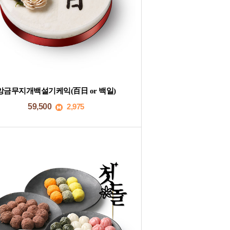
앙금무지개백설기케익(百日 or 백일)
59,500
2,975