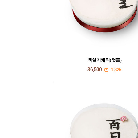
백설기케익(첫돌)
36,500
1,825