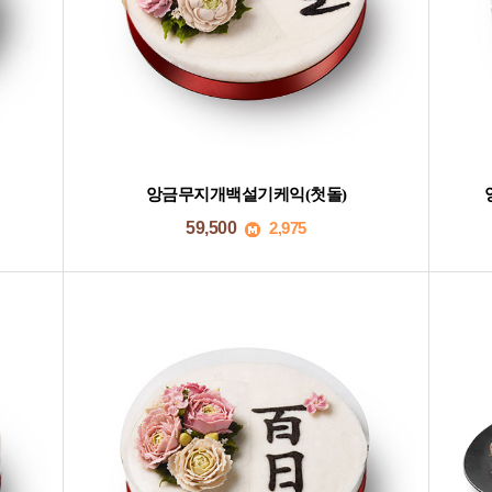
앙금무지개백설기케익(첫돌)
59,500
2,975