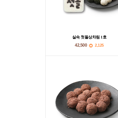
실속 첫돌상차림 1호
42,500
2,125