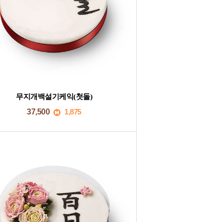
무지개백설기케익(첫돌)
37,500
1,875