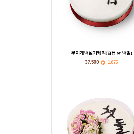
무지개백설기케익(百日 or 백일)
37,500
1,875