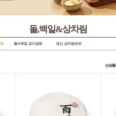
돌,백일&상차림
세트
돌&백일 감사답례
생신 상차림세트
신상품