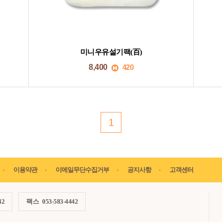
미니우유설기팩(百)
8,400
420
1
이용약관
이메일무단수집거부
공지사항
고객센터
42
팩스
053-583-4442