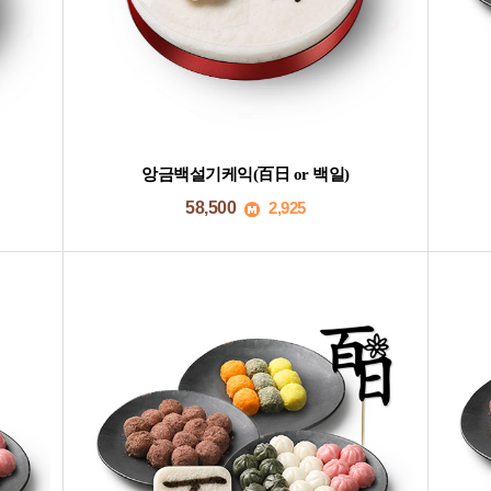
앙금백설기케익(百日 or 백일)
58,500
2,925