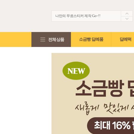
나만의 무료스티커 제작 Go~!!
생생한 떡보의 후기~ 제 점수는요!?
적립금2,000원 + 5%적립혜택!!
전체상품
소금빵 답례품
답례떡