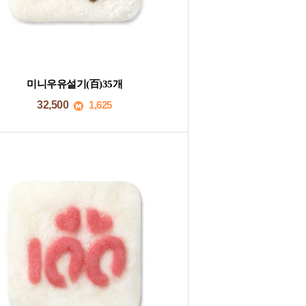
미니우유설기(百)35개
32,500
1,625