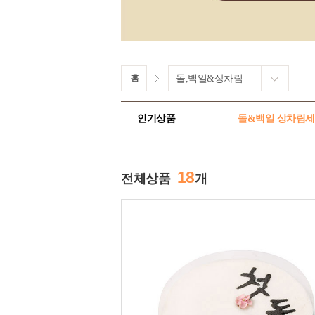
홈
돌,백일&상차림
인기상품
돌&백일 상차림
18
전체상품
개