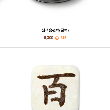
삼색송편팩(꿀떡)
6,300
315