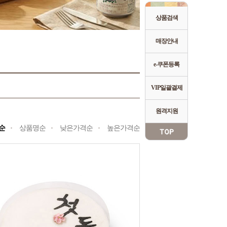
상품검색
매장안내
e-쿠폰등록
VIP일괄결제
원격지원
순
상품명순
낮은가격순
높은가격순