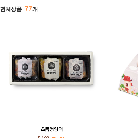
77
전체상품
개
초롬영양떡