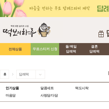
돌/백일
결혼
전체상품
무료스티커 신청
답례떡
답례떡
홈
답례떡
인기상품
달콤세트
떡도시락
마음담
사랑담/다담