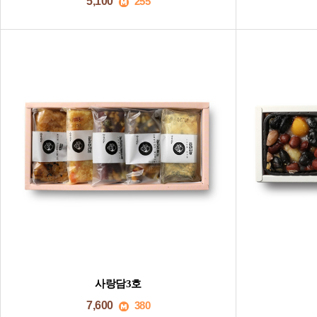
5,100
255
사랑담3호
7,600
380