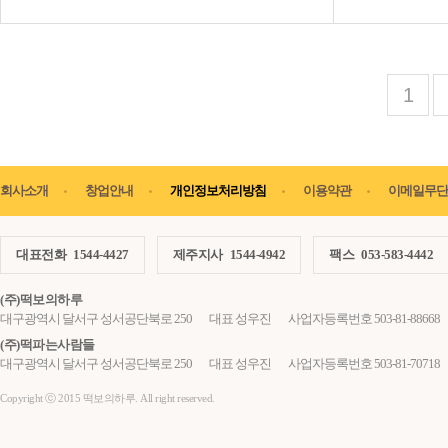
1
회사소개
창업안내
개인정보처리방침
이용약관
이메일무단
대표전화
1544-4427
제주지사
1544-4942
팩스
053-583-4442
(주)떡보의하루
대구광역시 달서구 성서공단북로 250
대표 성우진
사업자등록번호 503-81-88668
(주)떡파는사람들
대구광역시 달서구 성서공단북로 250
대표 성우진
사업자등록번호 503-81-70718
Copyright ⓒ 2015 떡보의하루. All right reserved.