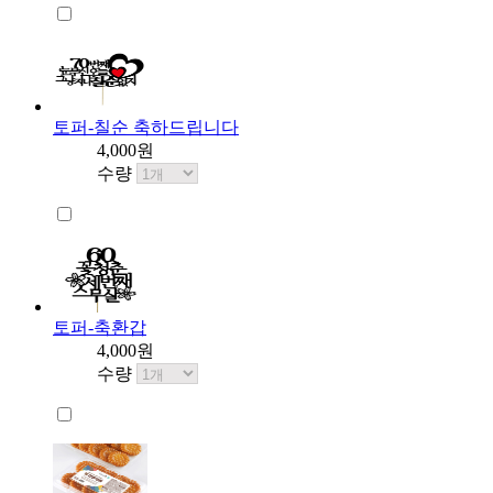
토퍼-칠순 축하드립니다
4,000원
수량
토퍼-축환갑
4,000원
수량