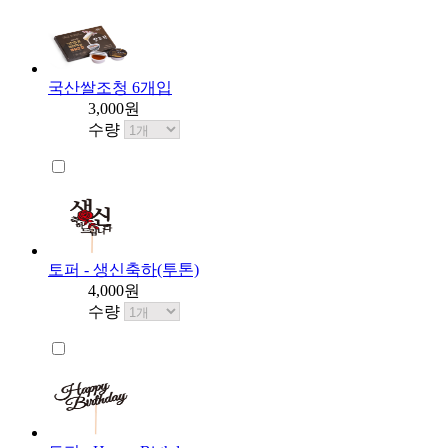
국산쌀조청 6개입
3,000원
수량
토퍼 - 생신축하(투톤)
4,000원
수량