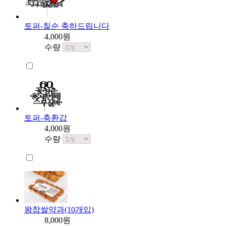
토퍼-칠순 축하드립니다
4,000원
수량
토퍼-축환갑
4,000원
수량
왕찹쌀약과(10개입)
8,000원