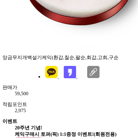
앙금무지개백설기케익(환갑,칠순,팔순,회갑,고희,구순
판매가
59,500
적립포인트
2,975
이벤트
20주년 기념!
케익구매시 토퍼(픽) 1:1증정 이벤트!(회원전용)