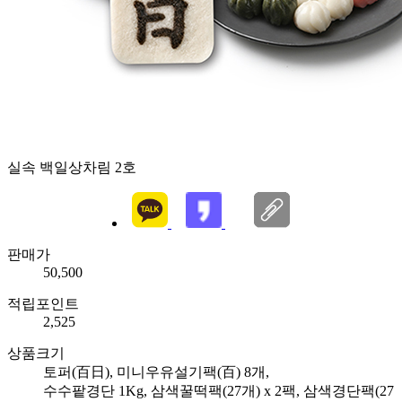
실속 백일상차림 2호
판매가
50,500
적립포인트
2,525
상품크기
토퍼(百日), 미니우유설기팩(百) 8개,
수수팥경단 1Kg, 삼색꿀떡팩(27개) x 2팩, 삼색경단팩(27