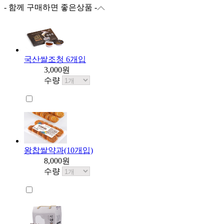
- 함께 구매하면 좋은상품 -
국산쌀조청 6개입
3,000원
수량
왕찹쌀약과(10개입)
8,000원
수량