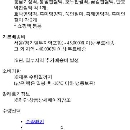
통팥기정떡, 통팥찹쌀떡, 호두찹쌀떡, 곶감찹쌀떡, 단호
박찹쌀떡 각 1개,
호박영양떡, 흑미영양떡, 쑥인절미, 흑깨영양떡, 흑미인
절미 각 2개
* 쇼핑백 동봉
기본배송비
서울(경기일부지역포함) - 45,000원 이상 무료배송
그 외 지역 - 40,000원 이상 무료배송
※단, 일부지역 추가배송비 발생
소비기한
※제품 수령일까지
(남은 떡은 밀봉 후 -18°C 이하 냉동보관)
알레르기정보
※하단 상품상세페이지참조
수량선택
수량빼기