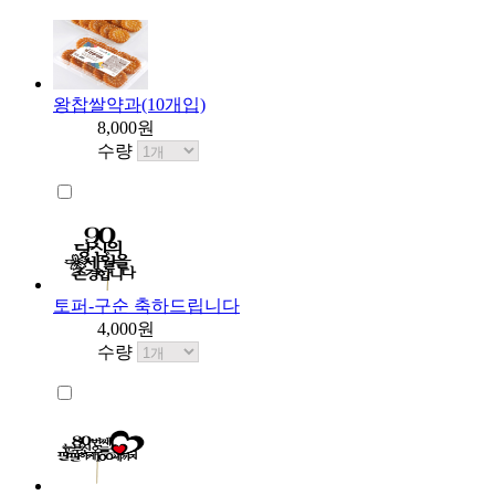
왕찹쌀약과(10개입)
8,000원
수량
토퍼-구순 축하드립니다
4,000원
수량