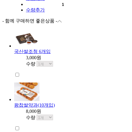
수량추가
- 함께 구매하면 좋은상품 -
국산쌀조청 6개입
3,000원
수량
왕찹쌀약과(10개입)
8,000원
수량