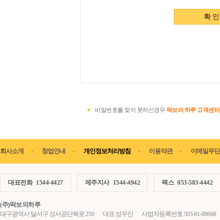
확 인
비밀번호를 찾지 못하신경우
떡보의 하루 고객센터 15
회사소개
창업안내
개인정보처리방침
이용약관
이메일무단
대표전화
1544-4427
제주지사
1544-4942
팩스
053-583-4442
(주)떡보의하루
대구광역시 달서구 성서공단북로 250
대표 성우진
사업자등록번호 503-81-88668