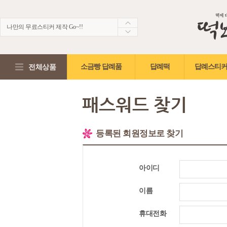
나만의 무료스티커 제작 Go~!!
생생한 떡보의 후기~ 제 점수는요!?
적립금2,000원 + 5%적립혜택!!
전체상품
소금빵 답례품
답례떡
답례스티커
등록된 회원정보로 찾기
아이디
이름
휴대전화