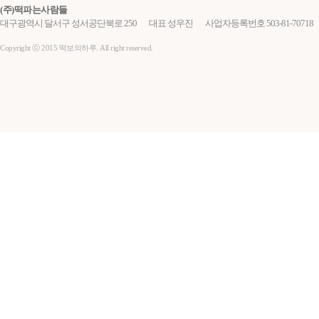
(주)떡파는사람들
대구광역시 달서구 성서공단북로 250
대표 성우진
사업자등록번호 503-81-70718
Copyright ⓒ 2015 떡보의하루. All right reserved.