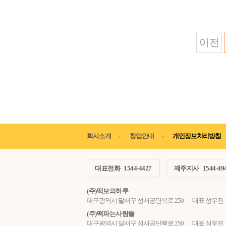
이전
회사소개
창업안내
개인정보처리방침
대표전화
1544-4427
제주지사
1544-49
(주)떡보의하루
대구광역시 달서구 성서공단북로 250
대표 성우진
(주)떡파는사람들
대구광역시 달서구 성서공단북로 250
대표 성우진