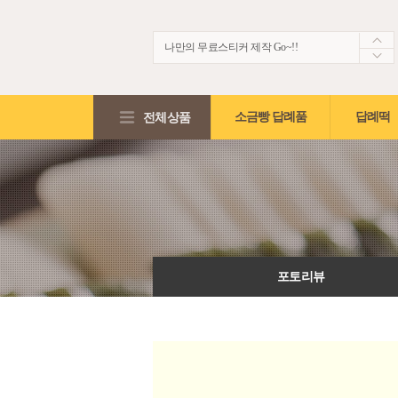
나만의 무료스티커 제작 Go~!!
생생한 떡보의 후기~ 제 점수는요!?
적립금2,000원 + 5%적립혜택!!
전체상품
소금빵 답례품
답례떡
포토리뷰