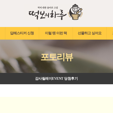
답례스티커 신청
이럴 땐 이런 떡
선물하고 싶어요
포토리뷰
감사릴레이EVENT 당첨후기