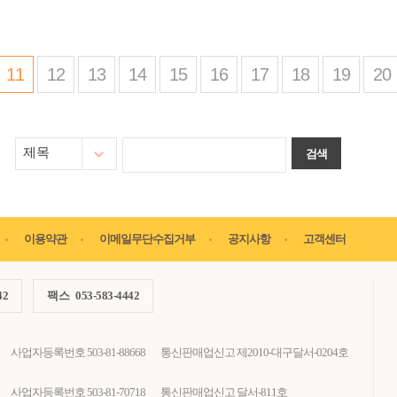
11
12
13
14
15
16
17
18
19
20
제목
이용약관
이메일무단수집거부
공지사항
고객센터
42
팩스
053-583-4442
사업자등록번호 503-81-88668
통신판매업신고 제2010-대구달서-0204호
사업자등록번호 503-81-70718
통신판매업신고 달서-811호