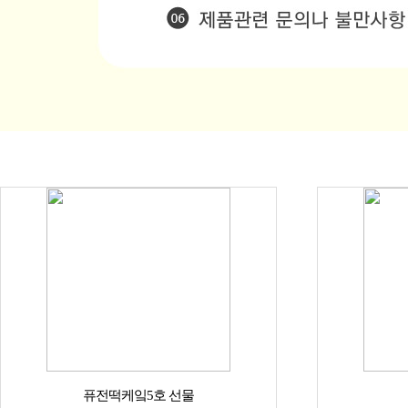
퓨전떡케잌5호 선물