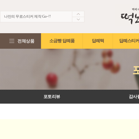
나만의 무료스티커 제작 Go~!!
생생한 떡보의 후기~ 제 점수는요!?
적립금2,000원 + 5%적립혜택!!
전체상품
소금빵 답례품
답례떡
답례스티커
포토리뷰
감사