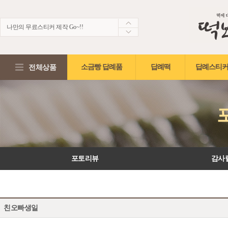
나만의 무료스티커 제작 Go~!!
생생한 떡보의 후기~ 제 점수는요!?
적립금2,000원 + 5%적립혜택!!
전체상품
소금빵 답례품
답례떡
답례스티커
포토리뷰
감사
친오빠생일