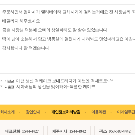
주문하면서 엄마네가 엘리베이터 교체시기에 걸리는거예요 전 사장님께 죄
배달까지 해주셨네요
금촌 사장님 덕분에 오빠의 생일파티도 잘 할수 있었습니다
떡이 남아 소분해서 담고 냉동실에 얼렸다가 내려놔도 맛있더라고요 아침
감사합니다 잘 먹겠습니다
매년 생신 떡케이크 보내드리다가 이번엔 떡세트로~^^
이전글
시아버님의 생신을 맞이하여~특별한 케이크
다음글
회사소개
창업안내
개인정보처리방침
이용약관
이메일무단
대표전화
1544-4427
제주지사
1544-4942
팩스
053-583-4442