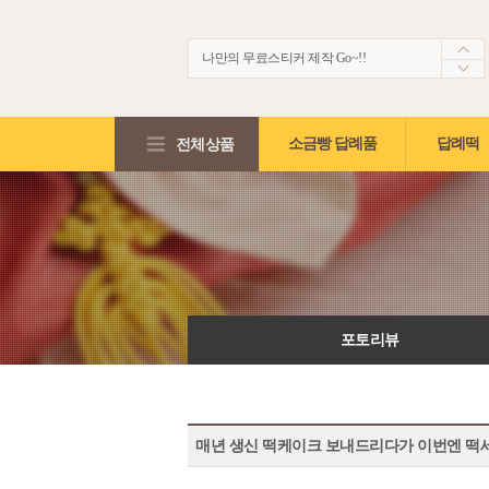
나만의 무료스티커 제작 Go~!!
생생한 떡보의 후기~ 제 점수는요!?
적립금2,000원 + 5%적립혜택!!
전체상품
소금빵 답례품
답례떡
포토리뷰
매년 생신 떡케이크 보내드리다가 이번엔 떡세