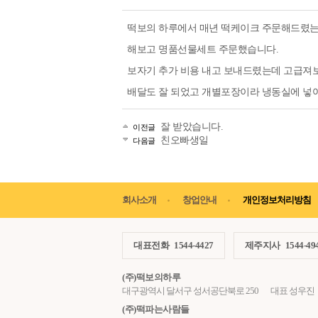
떡보의 하루에서 매년 떡케이크 주문해드렸는
해보고 명품선물세트 주문했습니다.
보자기 추가 비용 내고 보내드렸는데 고급져
배달도 잘 되었고 개별포장이라 냉동실에 넣어
잘 받았습니다.
이전글
친오빠생일
다음글
회사소개
창업안내
개인정보처리방침
대표전화
1544-4427
제주지사
1544-49
(주)떡보의하루
대구광역시 달서구 성서공단북로 250
대표 성우진
(주)떡파는사람들