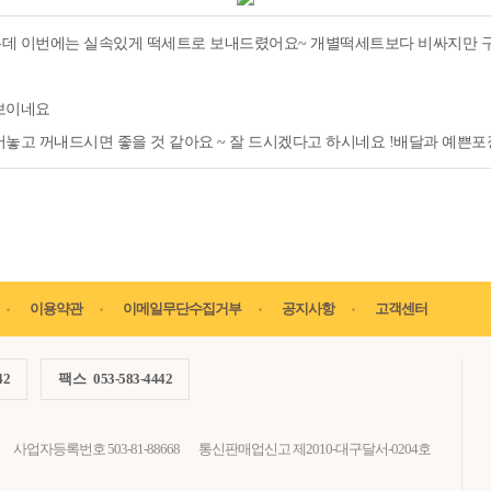
데 이번에는 실속있게 떡세트로 보내드렸어요~ 개별떡세트보다 비싸지만 구성
보이네요
놓고 꺼내드시면 좋을 것 같아요 ~ 잘 드시겠다고 하시네요 !배달과 예쁜포
이용약관
이메일무단수집거부
공지사항
고객센터
42
팩스
053-583-4442
사업자등록번호 503-81-88668
통신판매업신고 제2010-대구달서-0204호