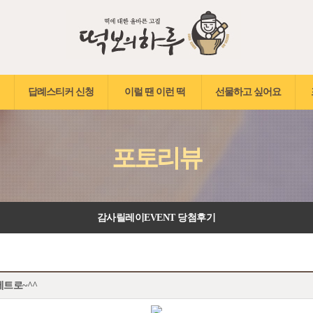
답례스티커 신청
이럴 땐 이런 떡
선물하고 싶어요
포토리뷰
감사릴레이EVENT 당첨후기
트로~^^